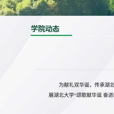
学院动态
为献礼双华诞，传承湖
展湖北大学“颂歌献华诞 奋