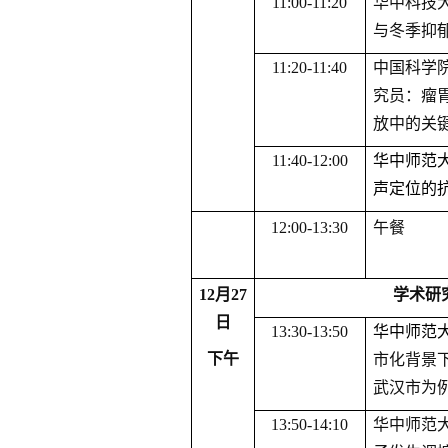
1
1
:
0
0-1
1
:
2
0
华中科技
与冬季抑
1
1
:
2
0-1
1
:
4
0
中国科学
究员：瘤
放中的关
1
1
:
4
0-1
2
:
0
0
华中师范
声定位的
1
2
:
00-13
:
30
午餐
1
2
月
2
7
学术研
日
1
3
:
30-13
:
50
华中师范
下
午
市化背景
武汉市为
13:50-1
4
:1
0
华中师范