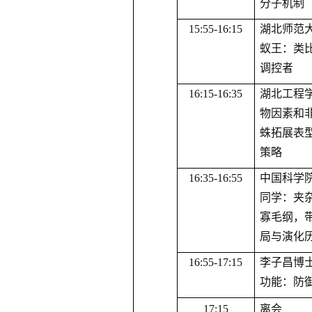
分子机制
1
5
:55
-16
:15
湖北师范
蚁王：类
调控者
1
6
:15
-16
:35
湖北工程
物因素和
蛛拓展表
策略
1
6
:35
-16
:55
中国科学
同学：夹
寡毛纲，
局与演化
1
6
:55
-17
:15
李子昌博
功能：防
1
7
:15
离会