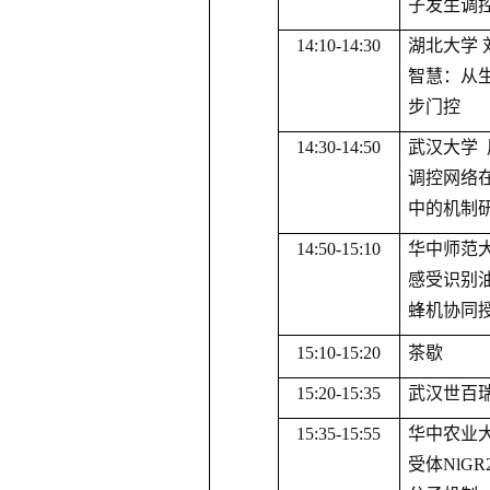
子发生调
14:
1
0-1
4
:
3
0
湖北大学
智慧：从
步门控
1
4
:
3
0-1
4
:
5
0
武汉大学
调控网络
中的机制
1
4
:
5
0-1
5
:
1
0
华中师范
感受识别
蜂机协同
1
5
:
10-15
:
20
茶歇
1
5
:
20
-1
5
:35
武汉世百
1
5
:35-1
5
:55
华中农业
受体
NlG