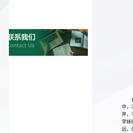
中，
弃，
学妹
远，