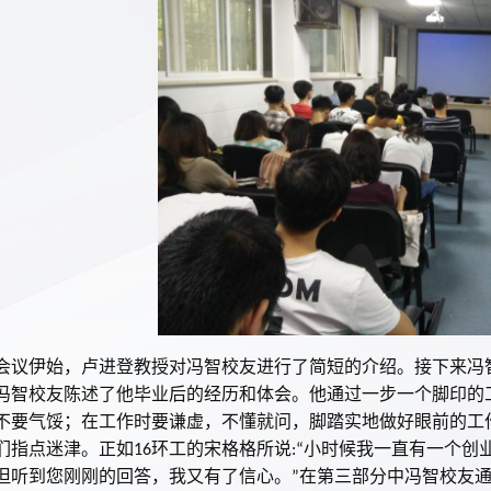
会议伊始，卢进登教授对冯智校友进行了简短的介绍。接下来冯
冯智校友陈述了他毕业后的经历和体会。他通过一步一个脚印的
不要气馁；在工作时要谦虚，不懂就问，脚踏实地做好眼前的工
们指点迷津。正如
环工的宋格格所说
小时候我一直有一个创
16
:“
但听到您刚刚的回答，我又有了信心。
在第三部分中冯智校友
”