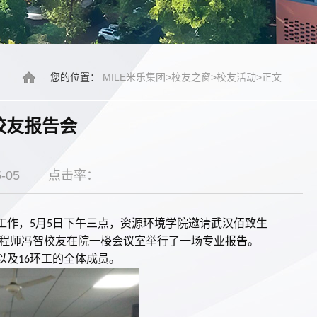
您的位置：
MILE米乐集团
>
校友之窗
>
校友活动
>
正文
校友报告会
-05
点击率：
工作，
月
日下午三点，资源环境学院邀请武汉佰致生
5
5
工程师冯智校友在院一楼会议室举行了一场专业报告。
以及
环工的全体成员。
16