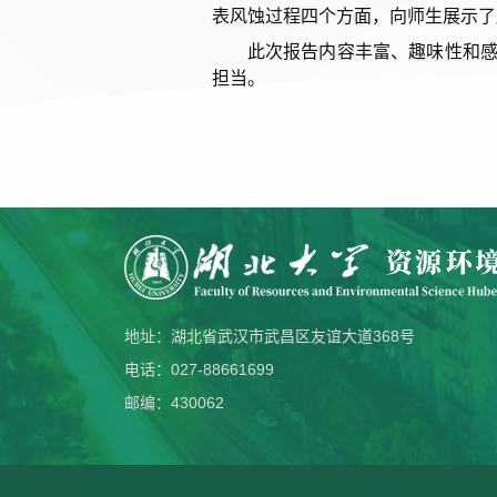
表风蚀过程四个方面
，向师生
展示
了
此次
报告
内容
丰富
、
趣味性
和
担当
。
地址：湖北省武汉市武昌区友谊大道368号
电话：027-88661699
邮编：430062