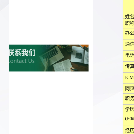
姓
职
办
通
电
传
E-Ma
网
职
学
(Edu
经