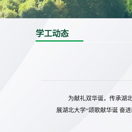
学工动态
为献礼双华诞，传承湖
展湖北大学“颂歌献华诞 奋