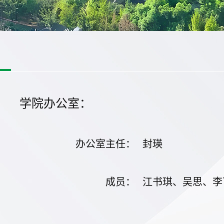
学院办公室：
办公室主任
：
封瑛
成员
：
江书琪、吴思、李