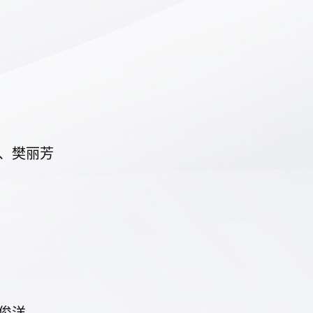
、
樊丽芳